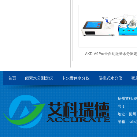
AKD-A9Pro全自动微量水分测
首页
卤素水分测定仪
卡尔费休水分仪
便携式水分仪
密
扬州艾科瑞
号-1
地址：扬州
邮箱：sales