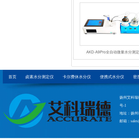
AKD-A9Pro全自动微量水分测
首页
卤素水分测定仪
卡尔费休水分仪
便携式水分仪
密
扬州艾科瑞
号-1
地址：扬州
邮箱：sales