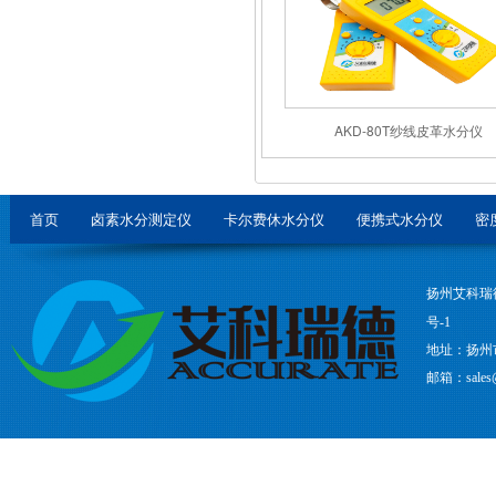
AKD-80T纱线皮革水分仪
首页
卤素水分测定仪
卡尔费休水分仪
便携式水分仪
密
扬州艾科瑞
号-1
地址：扬州
邮箱：sales