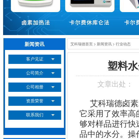
新闻资讯
艾科瑞德首页
>
新闻资讯
>
行业动态
客户见证
塑料水
公司简介
文章出处：
公司相册
艾科瑞德卤素水
资质荣誉
它采用了效率高
联系我们
够对样品进行快
品中的水分。操