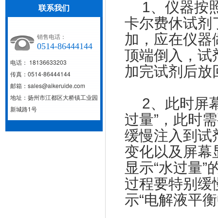
1、仪器按照
联系我们
卡尔费休试剂
加，应在仪器
销售电话：
0514-86444144
顶端倒入，试
电话： 18136633203
加完试剂后放
传真：0514-86444144
邮箱：sales@aikeruide.com
地址：扬州市江都区大桥镇工业园
2、此时屏幕
新城路1号
过量”，此时需
缓慢注入到试
变化以及屏幕
显示“水过量
过程要特别缓
示“电解液平